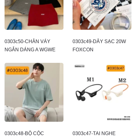
0303c50-CHÂN VÁY
0303c49-DÂY SẠC 20W
NGẮN DÁNG A WGWE
FOXCON
0303c48-BỘ CỘC
0303c47-TAI NGHE