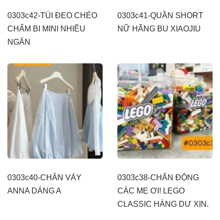
0303c42-TÚI ĐEO CHÉO
0303c41-QUẦN SHORT
CHẤM BI MINI NHIỀU
NỮ HÃNG BU XIAOJIU
NGĂN
0303c40-CHÂN VÁY
0303c38-CHẤN ĐỘNG
ANNA DÁNG A
CÁC MẸ ƠI! LEGO
CLASSIC HÀNG DƯ XỊN.