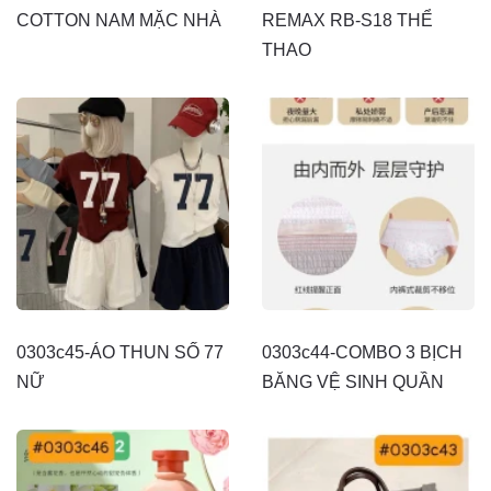
COTTON NAM MẶC NHÀ
REMAX RB-S18 THỂ
THAO
0303c45-ÁO THUN SỐ 77
0303c44-COMBO 3 BỊCH
NỮ
BĂNG VỆ SINH QUẦN