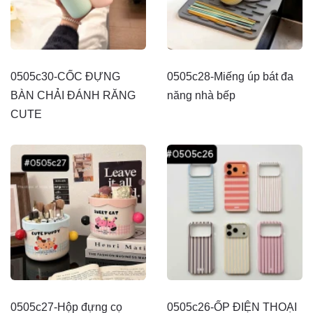
0505c30-CỐC ĐỰNG
0505c28-Miếng úp bát đa
BÀN CHẢI ĐÁNH RĂNG
năng nhà bếp
CUTE
0505c27-Hộp đựng cọ
0505c26-ỐP ĐIỆN THOẠI