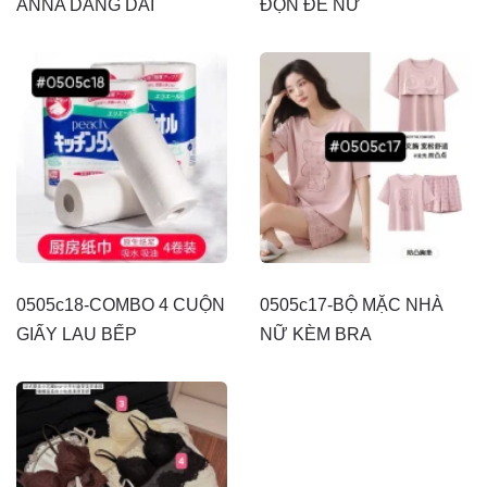
ANNA DÁNG DÀI
ĐỘN ĐẾ NỮ
0505c18-COMBO 4 CUỘN
0505c17-BỘ MẶC NHÀ
GIẤY LAU BẾP
NỮ KÈM BRA