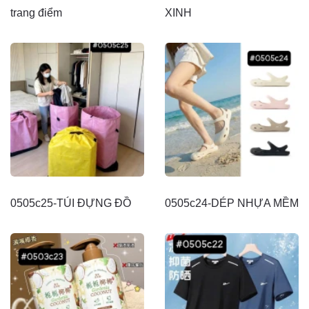
trang điểm
XINH
0505c25-TÚI ĐỰNG ĐỒ
0505c24-DÉP NHỰA MỀM