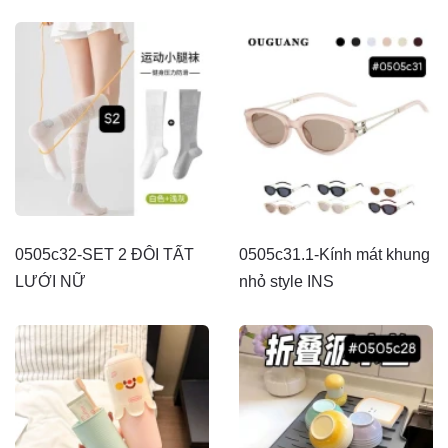
0505c32-SET 2 ĐÔI TẤT
0505c31.1-Kính mát khung
LƯỚI NỮ
nhỏ style INS