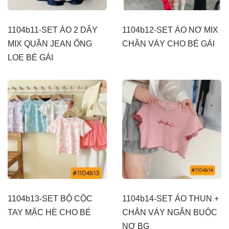
1104b11-SET ÁO 2 DÂY
1104b12-SET ÁO NƠ MIX
MIX QUẦN JEAN ỐNG
CHÂN VÁY CHO BÉ GÁI
LOE BÉ GÁI
1104b13-SET BỘ CỘC
1104b14-SET ÁO THUN +
TAY MẶC HÈ CHO BÉ
CHÂN VÁY NGẮN BUỘC
NƠ BG