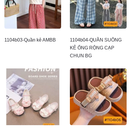
1104b03-Quần kẻ AMBB
1104b04-QUẦN SUÔNG
KẺ ỐNG RỘNG CẠP
CHUN BG