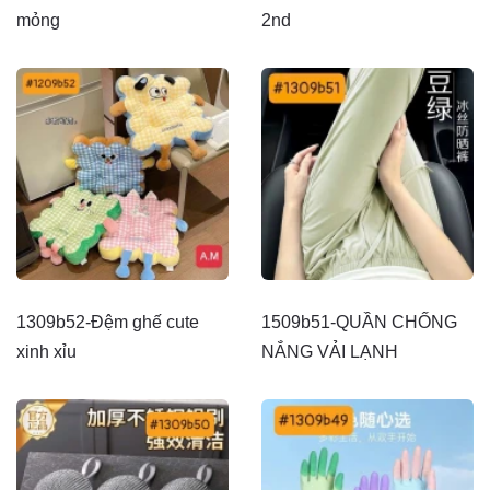
mỏng
2nd
1309b52-Đệm ghế cute
1509b51-QUẦN CHỐNG
xinh xỉu
NẮNG VẢI LẠNH