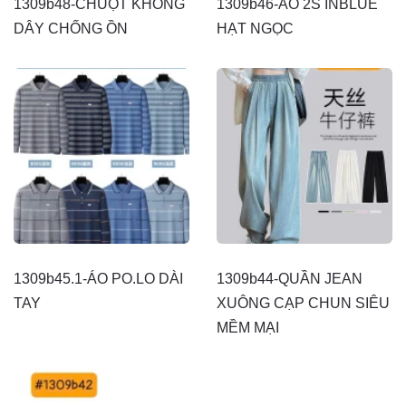
1309b48-CHUỘT KHÔNG
1309b46-ÁO 2S INBLUE
DÂY CHỐNG ỒN
HẠT NGỌC
1309b45.1-ÁO PO.LO DÀI
1309b44-QUẦN JEAN
TAY
XUÔNG CẠP CHUN SIÊU
MỀM MẠI