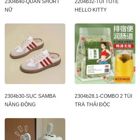
2304b40-QUẦN SHORT
2204b32-TÚI TOTE
NỮ
HELLO KITTY
2304b30-SỤC SAMBA
2304b28.1-COMBO 2 TÚI
NĂNG ĐỘNG
TRÀ THẢI ĐỘC