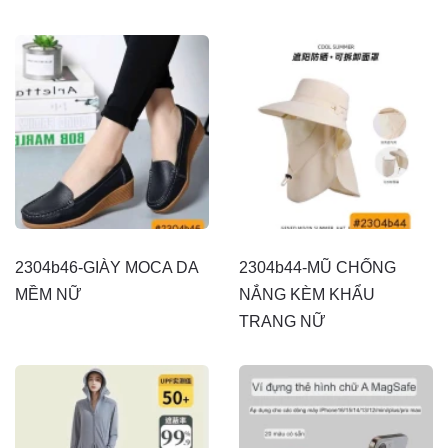
2304b46-GIÀY MOCA DA
2304b44-MŨ CHỐNG
MỀM NỮ
NẮNG KÈM KHẨU
TRANG NỮ