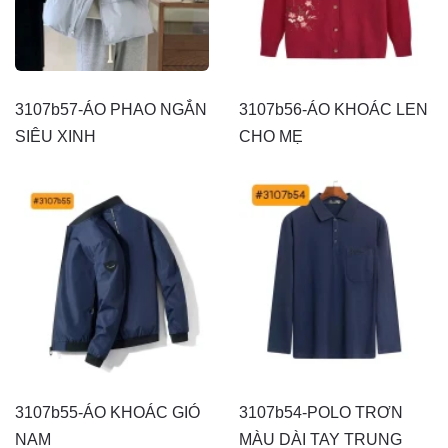
3107b57-ÁO PHAO NGẮN
3107b56-ÁO KHOÁC LEN
SIÊU XINH
CHO MẸ
3107b55-ÁO KHOÁC GIÓ
3107b54-POLO TRƠN
NAM
MÀU DÀI TAY TRUNG