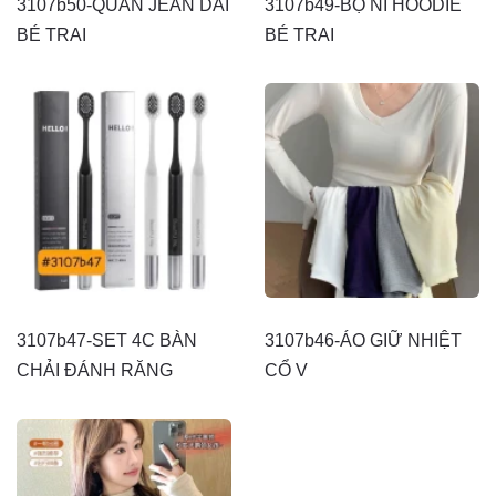
3107b50-QUẦN JEAN DÀI
3107b49-BỘ NỈ HOODIE
BÉ TRAI
BÉ TRAI
3107b47-SET 4C BÀN
3107b46-ÁO GIỮ NHIỆT
CHẢI ĐÁNH RĂNG
CỔ V